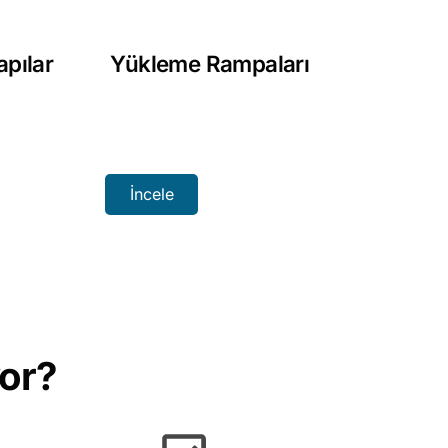
apılar
Yükleme Rampaları
İncele
yor?