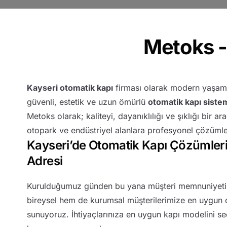
Poliüretan Dolgulu Alüminyum Kepenk
Galvaniz Çelik Kepenk
Metoks -
Sabit Poliüretan Dolgulu Kepenk
Kayseri otomatik kapı
firması olarak modern yaşam a
güvenli, estetik ve uzun ömürlü
otomatik kapı sistem
Metoks olarak; kaliteyi, dayanıklılığı ve şıklığı bir ar
otopark ve endüstriyel alanlara profesyonel çözümle
Kayseri’de Otomatik Kapı Çözümler
Adresi
Kurulduğumuz günden bu yana müşteri memnuniyetin
bireysel hem de kurumsal müşterilerimize en uygun o
sunuyoruz. İhtiyaçlarınıza en uygun kapı modelini s