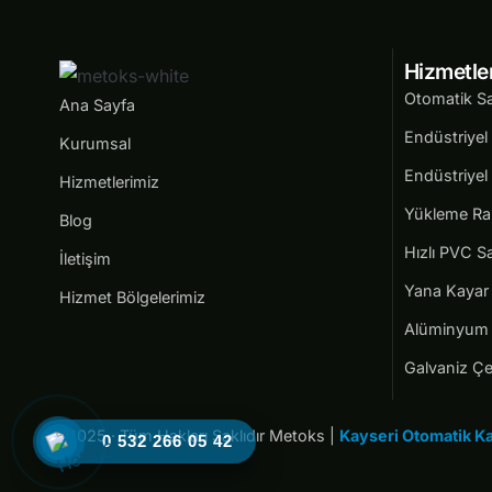
Hizmetle
Otomatik S
Ana Sayfa
Endüstriyel 
Kurumsal
Endüstriyel 
Hizmetlerimiz
Yükleme Ra
Blog
Hızlı PVC S
İletişim
Yana Kayar 
Hizmet Bölgelerimiz
Alüminyum 
Galvaniz Çe
© 2025 · Tüm Hakları Saklıdır Metoks |
Kayseri Otomatik Ka
0 532 266 05 42