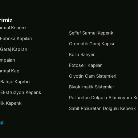
rimiz
armal Kepenk
Şeffaf Sarmal Kepenk
Fabrika Kapıları
Otomatik Garaj Kapısı
Garaj Kapıları
Kollu Bariyer
mpaları
Fotoselli Kapılar
armal Kapı
Giyotin Cam Sistemleri
Bahçe Kapıları
Biyoklimatik Sistemler
Ekstrüzyon Kepenk
Poliüretan Dolgulu Alüminyum K
lik Kepenk
Sabit Poliüretan Dolgulu Kepenk
pı