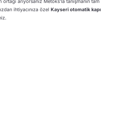
m ortağı arıyorsanız Metoks’la tanışmanın tam
ızdan ihtiyacınıza özel
Kayseri otomatik kapı
niz.