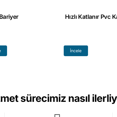
 Bariyer
Hızlı Katlanır Pvc K
e
İncele
met sürecimiz nasıl ilerli