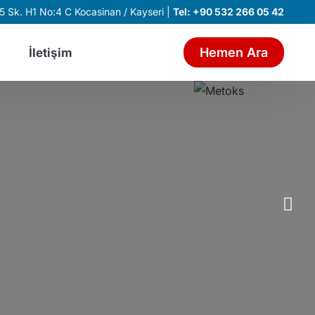
 Sk. H1 No:4 C Kocasinan / Kayseri |
Tel:
+90 532 266 05 42
Hemen Ara
İletişim
MLER
mler