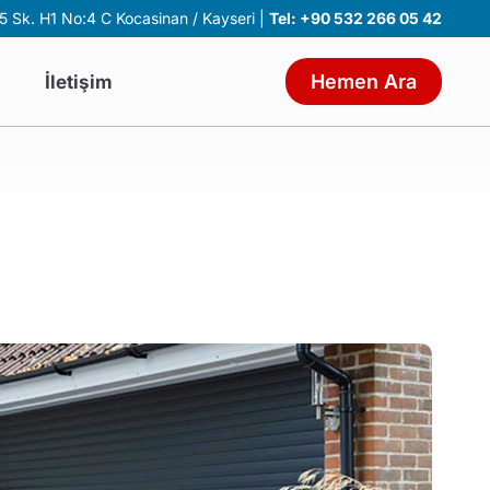
 Sk. H1 No:4 C Kocasinan / Kayseri |
Tel:
+90 532 266 05 42
Hemen Ara
İletişim
MLER