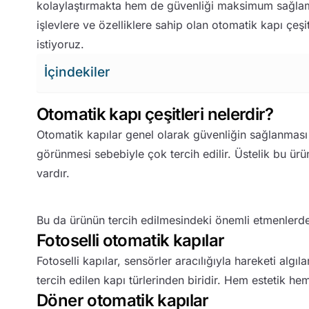
kolaylaştırmakta hem de güvenliği maksimum sağlamak
Poliüretan Dolgulu Alüminyum Kepenk
işlevlere ve özelliklere sahip olan otomatik kapı çe
istiyoruz.
Galvaniz Çelik Kepenk
İçindekiler
Sabit Poliüretan Dolgulu Kepenk
Otomatik kapı çeşitleri nelerdir?
Otomatik kapılar genel olarak güvenliğin sağlanması 
görünmesi sebebiyle çok tercih edilir. Üstelik bu ürün
vardır.
Bu da ürünün tercih edilmesindeki önemli etmenlerden 
Fotoselli otomatik kapılar
Fotoselli kapılar, sensörler aracılığıyla hareketi algı
tercih edilen kapı türlerinden biridir. Hem estetik hem
Döner otomatik kapılar