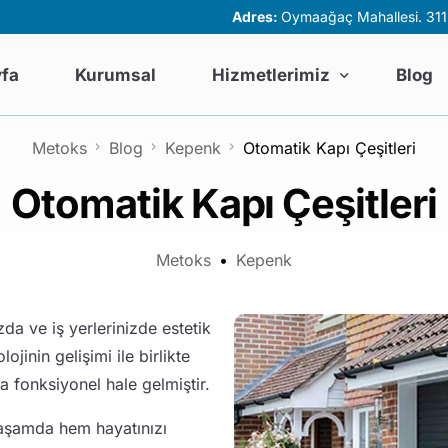
Adres:
Oymaağaç Mahallesi. 3115
yfa
Kurumsal
Hizmetlerimiz
Blog
Metoks
Blog
Kepenk
Otomatik Kapı Çeşitleri
UP
MEKANLARA ÖZEL ÇÖZÜ
Otomatik Kapı Çeşitleri
 Bahçe Kapıları
Fotoselli Kapılar
mal Kepenk
Giyotin Cam Sistemleri
Metoks
Kepenk
araj Kapısı
Biyoklimatik Sistemler
zda ve iş yerlerinizde estetik
er
ojinin gelişimi ile birlikte
a fonksiyonel hale gelmiştir.
yaşamda hem hayatınızı