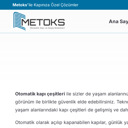
Metoks'
ile Kapınıza Özel Çözümler
Ana Sa
ENDÜSTRİYEL GRUP
BAHÇE GR
Otomatik Sarmal Kepenk
Yana Kayar
Endüstriyel Fabrika Kapıları
Şeffaf Sar
Endüstriyel Garaj Kapıları
Otomatik G
Otomatik kapı çeşitleri
ile sizler de yaşam alanlarını
Yükleme Rampaları
Kollu Bariy
görünüm ile birlikte güvenlik elde edebilirsiniz. Teknol
Hızlı PVC Sarmal Kapı
yaşam alanlarındaki kapı çeşitleri de gelişmiş ve dah
Alüminyum Ekstrüzyon Kepenk
Otomatik olarak açılıp kapanabilen kapılar, günlük 